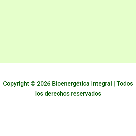
e
n
g
e
r
Copyright © 2026 Bioenergética Integral | Todos
los derechos reservados