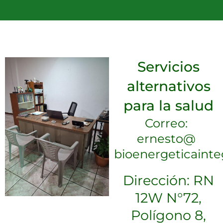
e
n
g
e
r
Servicios
alternativos
para la salud
Correo:
ernesto@
bioenergeticainte
Dirección: RN
12W N°72,
Polígono 8,